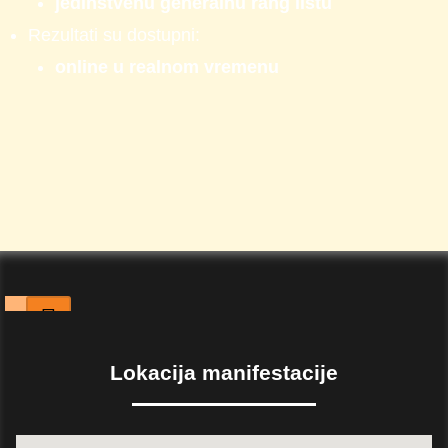
jedinstvenu generalnu rang listu
Rezultati su dostupni:
online u realnom vremenu
SPO
Lokacija manifestacije
NZOR
I
TEA