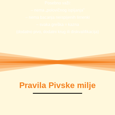
Posebno važi:
– nema „polovičnog ispijanja”
– nema bacanja neispijenih limenki
– svaka greška = kazna
(dodatno pivo, dodatni krug ili diskvalifikacija)
Pravila Pivske milje