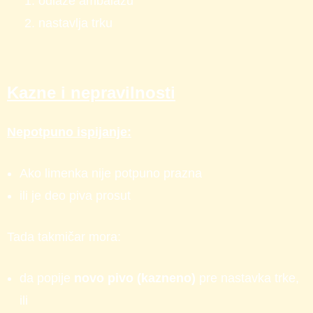
odlaže ambalažu
nastavlja trku
Kazne i nepravilnosti
Nepotpuno ispijanje:
Ako limenka nije potpuno prazna
ili je deo piva prosut
Tada takmičar mora:
da popije
novo pivo (kazneno)
pre nastavka trke,
ili