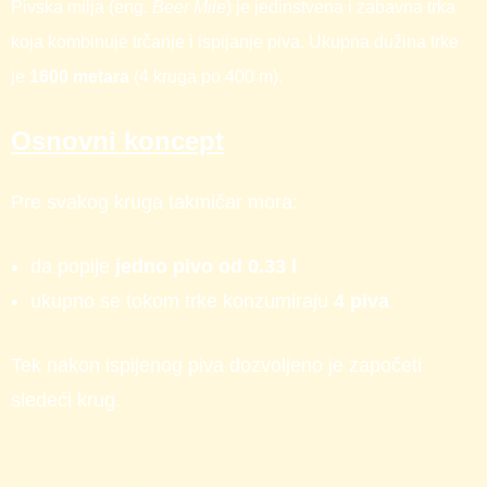
Pivska milja (eng.
Beer Mile
) je jedinstvena i zabavna trka
koja kombinuje trčanje i ispijanje piva. Ukupna dužina trke
je
1600 metara
(4 kruga po 400 m).
Osnovni koncept
Pre svakog kruga takmičar mora:
da popije
jedno pivo od 0.33 l
ukupno se tokom trke konzumiraju
4 piva
Tek nakon ispijenog piva dozvoljeno je započeti
sledeći krug.