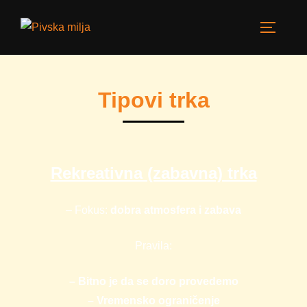
Tipovi trka
Rekreativna (zabavna) trka
– Fokus:
dobra atmosfera i zabava
Pravila:
– Bitno je da se doro provedemo
– Vremensko ograničenje