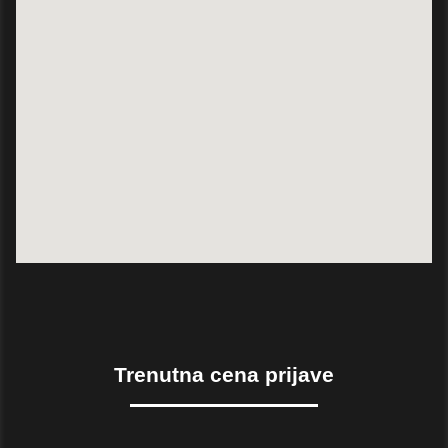
M
BUILD
ING
PRI
JAV
E
OR
GANI
ZATO
R –
ATLE
X
KO
Trenutna cena prijave
NTAK
T