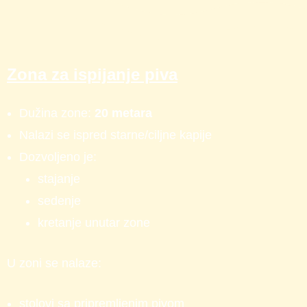
Zona za ispijanje piva
Dužina zone:
20 metara
Nalazi se ispred starne/ciljne kapije
Dozvoljeno je:
stajanje
sedenje
kretanje unutar zone
U zoni se nalaze:
stolovi sa pripremljenim pivom